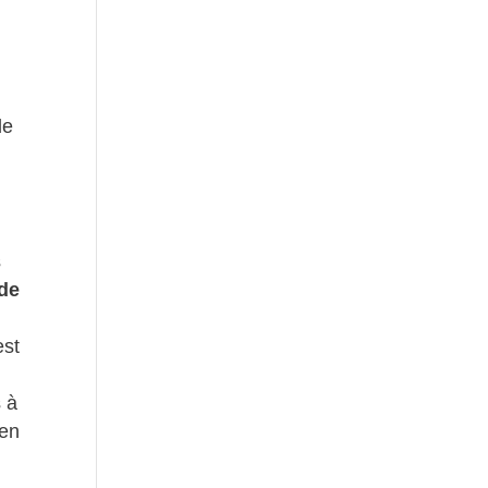
de
s
 de
est
s à
 en