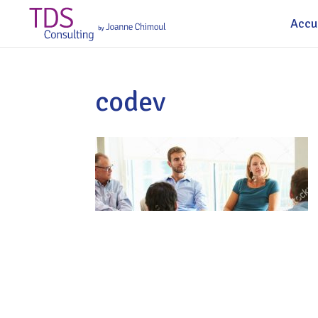
Accu
codev